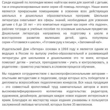
Среди изданий по логопедии можно найти как книги для занятий с детьми,
так и специализированные книги серии «В помощь логопеду». Наши книги
являются прекрасными помощниками в освоении всех действующих
школьных и дошкольных образовательных программ. Школьная
литература охватывает все сферы знаний, необходимые для усвоения
детьми с 6 до 16 лет – это компактные издания как серия «На ладони»,
рабочие тетради и учебные пособия по основным школьным предметам.
Дошкольная литература направлена на подготовку к школе и
всестороннее развитие маленьких детей, здесь популярны
серии «Готовимся к школе», «Готовим руку к письму», «Запоминай-ка!».
Издательский Дом «Литера» основан в 1998 году и является одним из
ведущих в России по выпуску учебно-образовательной и развивающей
литературы для школьников и дошкольников: это те книги, которые
помогают детям – учиться, преподавателям – учить и контролировать, а
родителям – грамотно участвовать в сложном процессе обучения.
Мы гордимся сотрудничеством с высокопрофессиональными авторами –
опытными методистами и педагогами, среди которых есть победители и
дипломаты всероссийских педагогических конкурсов. Вся наша продукция
– это совместный кропотливый труд замечательных авторов и всего
высококвалифицированного коллектива издательства: редакторов,
художников, дизайнеров, делающих каждое новое издание интересным и
ярким. Благодаря их мастерству наши издания узнаваемы и пользуются
заслуженной любовью читателей, которых более 35 миллионов.