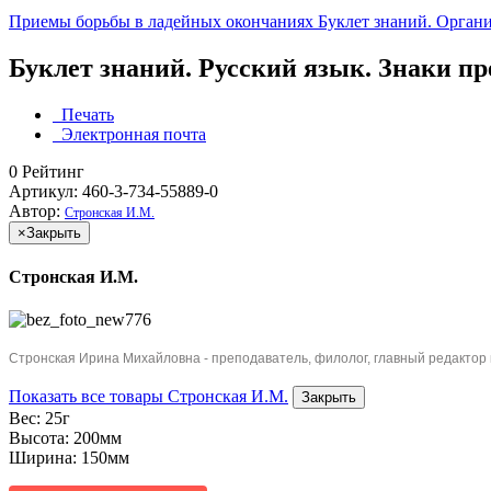
Приемы борьбы в ладейных окончаниях
Буклет знаний. Органи
Буклет знаний. Русский язык. Знаки пр
Печать
Электронная почта
0
Рейтинг
Артикул: 460-3-734-55889-0
Автор:
Стронская И.М.
×
Закрыть
Стронская И.М.
Стронская Ирина Михайловна - преподаватель, филолог, главный редактор к
Показать все товары Стронская И.М.
Закрыть
Вес:
25г
Высота:
200мм
Ширина:
150мм