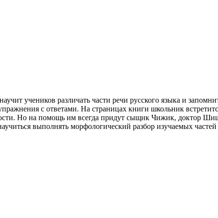
аучит учеников различать части речи русского языка и запомни
пражнения с ответами. На страницах книги школьник встретит
сности. Но на помощь им всегда придут сыщик Чижик, доктор Ш
 научиться выполнять морфологический разбор изучаемых частей