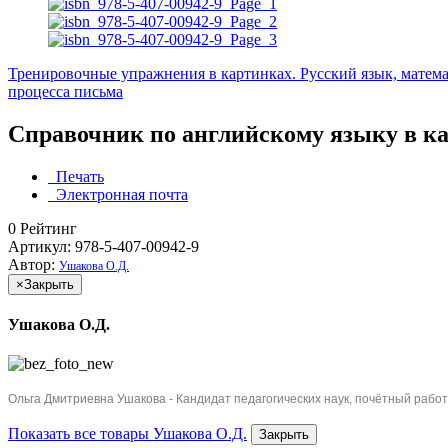
Тренировочные упражнения в картинках. Русский язык, математ
процесса письма
Справочник по английскому языку в ка
Печать
Электронная почта
0
Рейтинг
Артикул: 978-5-407-00942-9
Автор:
Ушакова О.Д.
×
Закрыть
Ушакова О.Д.
Ольга Дмитриевна Ушакова - Кандидат педагогических наук, почётный работ
Показать все товары Ушакова О.Д.
Закрыть