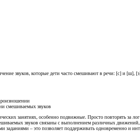
звуков, которые дети часто смешивают в речи: [с] и [ш], [з] и [ж]
 произношении
ции смешиваемых звуков
ических занятиях, особенно подвижные. Просто повторять за лого
иваемых звуков связаны с выполнением различных движений, чт
 заданиями – это позволяет поддерживать одновременно и интер