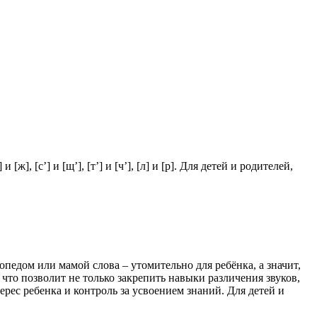
, [с’] и [щ’], [т’] и [ч’], [л] и [р]. Для детей и родителей,
педом или мамой слова – утомительно для ребёнка, а значит,
о позволит не только закрепить навыки различения звуков,
ес ребенка и контроль за усвоением знаний. Для детей и