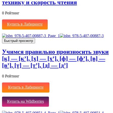
технику и скорость чтения
0
Рейтинг
Купить в Лабиринте
Быстрый просмотр
Учимся правильно произносить звуки
[к] — [к’], [х] — [х’], [ф] — [ф’], [в] —
[в’], [т] — [т’], [д] — [д’]
0
Рейтинг
Купить в Лабиринте
Купить на Wildberries