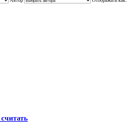
Автор
Отображать как:
 считать