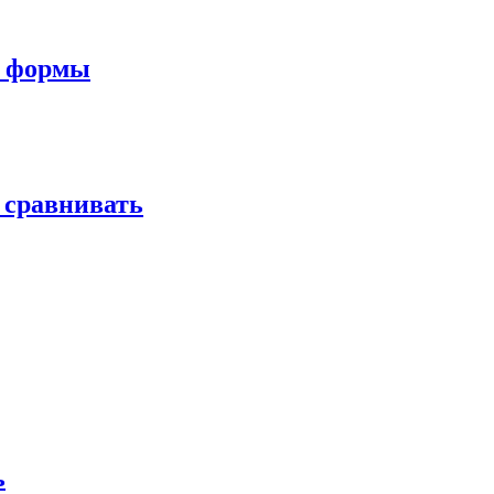
и формы
 сравнивать
ь