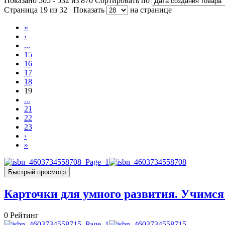
Показано 505 - 532 из 870
Сортировать по
Страница 19 из 32
Показать
на странице
«
‹
...
15
16
17
18
19
...
21
22
23
›
»
Быстрый просмотр
Карточки для умного развития. Учимся
0
Рейтинг