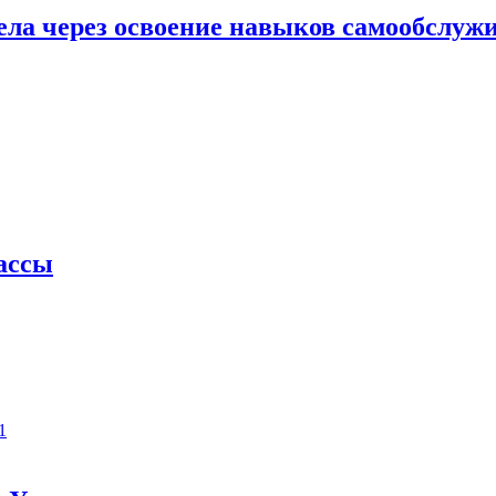
ела через освоение навыков самообслуж
лассы