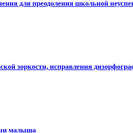
нения для преодоления школьной неуспе
ской зоркости, исправления дизорфогра
ечи малыша