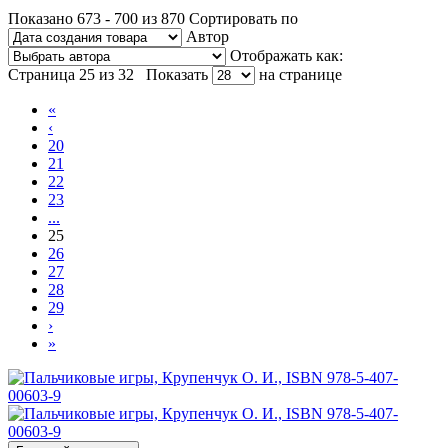
Показано 673 - 700 из 870
Сортировать по
Автор
Отображать как:
Страница 25 из 32
Показать
на странице
«
‹
20
21
22
23
...
25
26
27
28
29
›
»