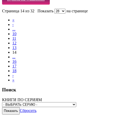
Страница 14 из 32
Показать
на странице
«
‹
...
10
11
12
13
14
...
16
17
18
›
»
Поиск
КНИГИ ПО СЕРИЯМ
Сбросить