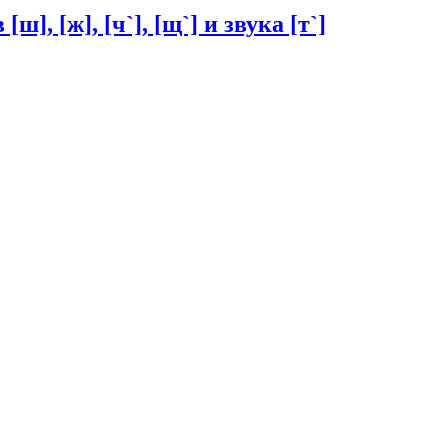
 [ж], [ч`], [щ`] и звука [т`]