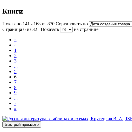
Книги
Показано 141 - 168 из 870
Сортировать по
Страница 6 из 32
Показать
на странице
«
‹
1
2
3
...
5
6
7
8
9
...
›
»
Быстрый просмотр