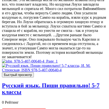
все, что пожелает владелец. Но колдунья Лоухи завладела
мельницей и спрятала её. Много сил потратили Вяйнямёйнен
и его друзья, чтобы вернуть Сампо людям. Они усыпили
колдунью и, погрузив Сампо на корабль, взяли курс к родным
берегам. Но Лоухи обратилась в огромную хищную птицу и
вступила в бой за мельницу. Лоухи схватила когтями Сампо и
стащила её с корабля, но унести не смогла - так и утонула
колдунья вместе с мельницей. ...Другим раньше было
Северное море. Оно покрывало большую часть Карелии и
соединялось с Ладогой, но со временем вода отступила, а
значит, и утонувшая Сампо могла оказаться где-то на
поверхности земли. Поэтому история волшебной мельницы
не заканчивается!
Быстрый просмотр
Русский язык. Пиши правильно! 5-7
классы
0
Рейтинг