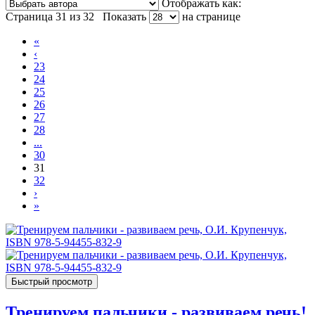
Отображать как:
Страница 31 из 32
Показать
на странице
«
‹
23
24
25
26
27
28
...
30
31
32
›
»
Быстрый просмотр
Тренируем пальчики - развиваем речь!