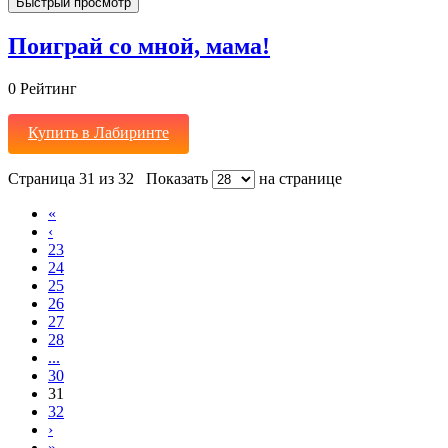
Быстрый просмотр
Поиграй со мной, мама!
0
Рейтинг
Купить в Лабиринте
Страница 31 из 32
Показать
на странице
«
‹
23
24
25
26
27
28
...
30
31
32
›
»