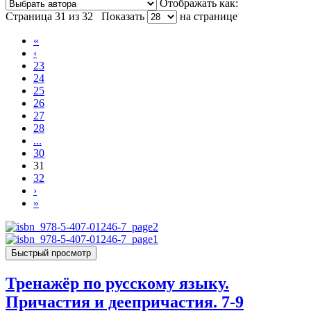
Отображать как:
Страница 31 из 32
Показать
на странице
«
‹
23
24
25
26
27
28
...
30
31
32
›
»
Быстрый просмотр
Тренажёр по русскому языку.
Причастия и деепричастия. 7-9