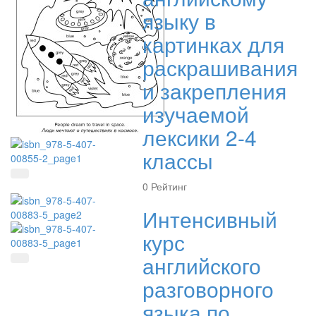
языку в
картинках для
раскрашивания
и закрепления
изучаемой
лексики 2-4
классы
Быстрый просмотр
0
Рейтинг
Интенсивный
курс
английского
Быстрый просмотр
разговорного
языка по