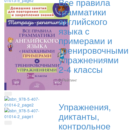
Все правила
грамматики
английского
языка с
примерами и
тренировочными
упражнениями
2-4 классы
0
Рейтинг
Быстрый просмотр
Упражнения,
диктанты,
контрольное
Быстрый просмотр