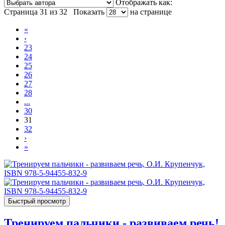
Отображать как:
Страница 31 из 32
Показать
на странице
«
‹
23
24
25
26
27
28
...
30
31
32
›
»
Быстрый просмотр
Тренируем пальчики - развиваем речь!